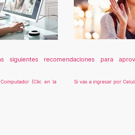
s siguientes recomendaciones para aprov
 Computador (Clic en la
Si vas a ingresar por Celul