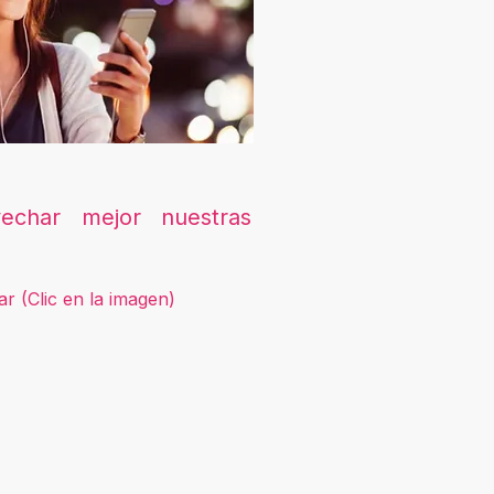
echar mejor nuestras
ar (Clic en la imagen)