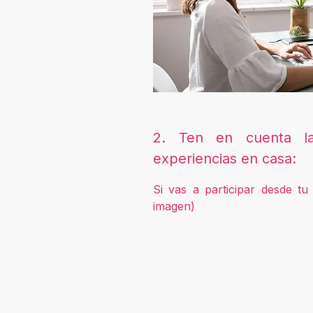
2. Ten en cuenta la
experiencias en casa:
Si vas a participar desde tu
imagen)