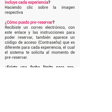
incluye cada experiencia
?
Haciendo clic sobre la imagen
respectiva
¿Cómo puedo pre-reservar
?
Recibiste un correo electrónico, con
este enlace y las instrucciones para
poder reservar, también aparece un
código de acceso (Contraseña) que es
diferente para cada experiencia, el cual
el sistema te solicita al momento de
pre-reservar.
¿Existe una fecha límite para pre-
reservar?
Si. La fecha límite para pre-reservar es
30 de Abril de 2022 y para vivir la
experiencia, la fecha limite es 30 de
Julio de 2022.
¿Debo hacer algo más, aparte de pre-
reservar en esta plataforma?