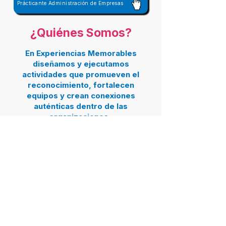
Prácticante Administración de Empresas
¿Quiénes Somos?
En Experiencias Memorables
diseñamos y ejecutamos
actividades que promueven el
reconocimiento, fortalecen
equipos y crean conexiones
auténticas dentro de las
organizaciones.
Acompañamos a las empresas en
la construcción de culturas más
humanas, colaborativas y
conscientes, a través de vivencias
diseñadas a la medida y
desarrolladas con
profesionalismo, pasión y
atención al detalle.